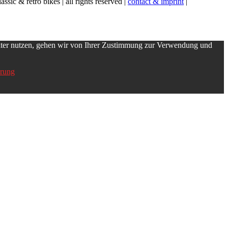
retro bikes | all rights reserved |
contact & imprint
|
iter nutzen, gehen wir von Ihrer Zustimmung zur Verwendung und
ärung