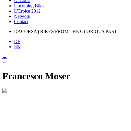
DaCorsa
Upcoming Bikes
L’Eroica 2012
Network
Contact
DACORSA | BIKES FROM THE GLORIOUS PAST
DE
EN
→
←
Francesco Moser